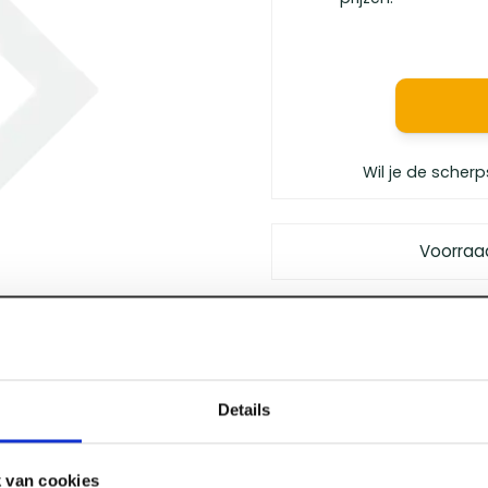
Wil je de scherp
Voorraa
Gratis bezorgd
vanaf €
Vóór 12 uur besteld
, m
Persoonlijk advies
van 
Klanten geven ons
een 
Details
 van cookies