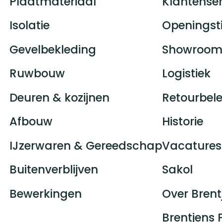
Plaatmateriaal
Klantenser
Isolatie
Openingst
Gevelbekleding
Showroom
Ruwbouw
Logistiek
Deuren & kozijnen
Retourbele
Afbouw
Historie
IJzerwaren & Gereedschap
Vacatures
Buitenverblijven
Sakol
Bewerkingen
Over Brent
Brentjens 