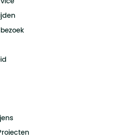
vice
ijden
bezoek
id
jens
Projecten