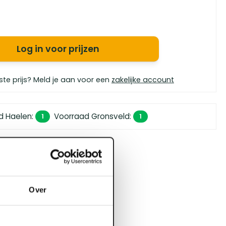
Log in voor prijzen
ste prijs? Meld je aan voor een
zakelijke account
d Haelen
:
Voorraad Gronsveld
:
1
1
 450,- (zakelijk)
orgen in huis
bouwspecialisten
4.5 uit 5
Over