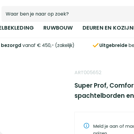
ELBEKLEDING
RUWBOUW
DEUREN EN KOZIJN
s bezorgd
vanaf € 450,- (zakelijk)
Uitgebreide
be
ART005652
Super Prof, Comfo
spachtelborden en
Meld je aan of ma
prijzen.