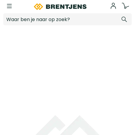
Ga naar hoofdinhoud
Super Prof Spachtelbak 300x70mm met afgeronde bodemhoeken RVS
Log in voor prijzen