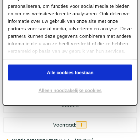
personaliseren, om functies voor social media te bieden
Super Prof Spachtelbak 300x70mm met
en om ons websiteverkeer te analyseren. Ook delen we
afgeronde bodemhoeken RVS
informatie over uw gebruik van onze site met onze
partners voor social media, adverteren en analyse. Deze
partners kunnen deze gegevens combineren met andere
informatie die u aan ze heeft verstrekt of die ze hebben
Meld je aan of maak een account aan om toegang
te krijgen tot de prijzen.
verzameld op basis van uw gebruik van hun services.
Alle cookies toestaan
Log in voor prijzen
Alleen noodzakelijke cookies
Wil je de scherpste prijs? Meld je aan voor een
zakelijke
account
Voorraad:
1