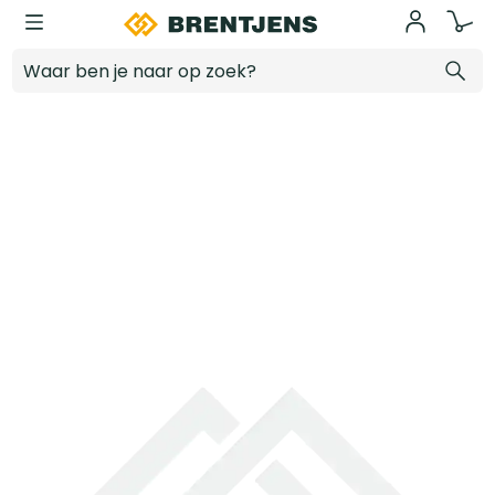
Ga naar hoofdinhoud
Tacker Type C28 - 8 BAR - 32 - 65mm nagels op band
Log in voor prijzen