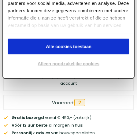
partners voor social media, adverteren en analyse. Deze
partners kunnen deze gegevens combineren met andere
informatie die u aan ze heeft verstrekt of die ze hebben
Meld je aan of maak een account aan om toegang
verzameld op basis van uw gebruik van hun services.
te krijgen tot de prijzen.
Alle cookies toestaan
Log in voor prijzen
Alleen noodzakelijke cookies
Wil je de scherpste prijs? Meld je aan voor een
zakelijke
account
Voorraad:
2
Gratis bezorgd
vanaf € 450,- (zakelijk)
Vóór 12 uur besteld
, morgen in huis
Persoonlijk advies
van bouwspecialisten