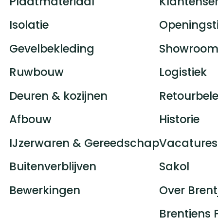
Plaatmateriaal
Klantenser
Isolatie
Openingst
Gevelbekleding
Showroom
Ruwbouw
Logistiek
Deuren & kozijnen
Retourbele
Afbouw
Historie
IJzerwaren & Gereedschap
Vacatures
Buitenverblijven
Sakol
Bewerkingen
Over Brent
Brentjens 