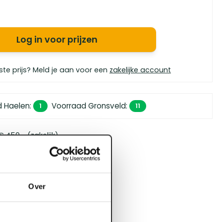
Log in voor prijzen
ste prijs? Meld je aan voor een
zakelijke account
d Haelen
:
Voorraad Gronsveld
:
1
11
 450,- (zakelijk)
orgen in huis
bouwspecialisten
4.5 uit 5
Over