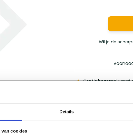
Wil je de scherp
Voorraa
Gratis bezorgd
vanaf €
Vóór 12 uur besteld
, m
Persoonlijk advies
van 
Klanten geven ons
een 
Details
 van cookies