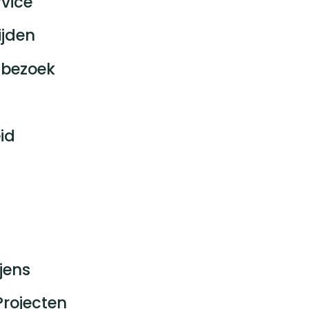
vice
ijden
bezoek
id
jens
Projecten