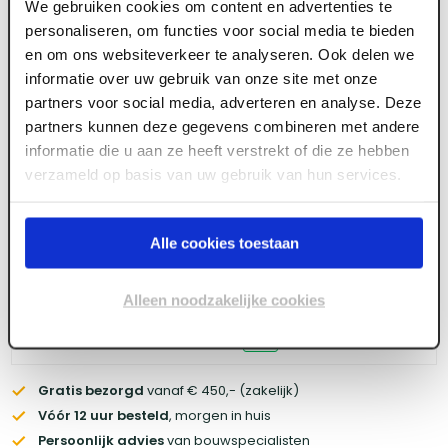
We gebruiken cookies om content en advertenties te
personaliseren, om functies voor social media te bieden
en om ons websiteverkeer te analyseren. Ook delen we
informatie over uw gebruik van onze site met onze
Meld je aan of maak een account aan om toegang
partners voor social media, adverteren en analyse. Deze
te krijgen tot de prijzen.
partners kunnen deze gegevens combineren met andere
informatie die u aan ze heeft verstrekt of die ze hebben
verzameld op basis van uw gebruik van hun services.
Log in voor prijzen
Alle cookies toestaan
Wil je de scherpste prijs? Meld je aan voor een
zakelijke
account
Alleen noodzakelijke cookies
Voorraad:
30
+
Gratis bezorgd
vanaf € 450,- (zakelijk)
Vóór 12 uur besteld
, morgen in huis
Persoonlijk advies
van bouwspecialisten