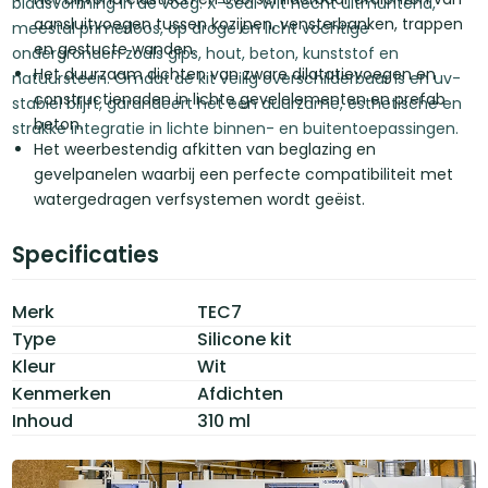
blaasvorming in de voeg. X-Seal Wit hecht uitmuntend,
aansluitvoegen tussen kozijnen, vensterbanken, trappen
meestal primerloos, op droge en licht vochtige
en gestucte wanden.
ondergronden zoals gips, hout, beton, kunststof en
Het duurzaam dichten van zware dilatatievoegen en
natuursteen. Omdat de kit veilig overschilderbaar is en uv-
constructienaden in lichte gevelelementen en prefab
stabiel blijft, garandeert het een duurzame, esthetische en
beton.
strakke integratie in lichte binnen- en buitentoepassingen.
Het weerbestendig afkitten van beglazing en
gevelpanelen waarbij een perfecte compatibiliteit met
watergedragen verfsystemen wordt geëist.
Specificaties
Merk
TEC7
Type
Silicone kit
Kleur
Wit
Kenmerken
Afdichten
Inhoud
310 ml