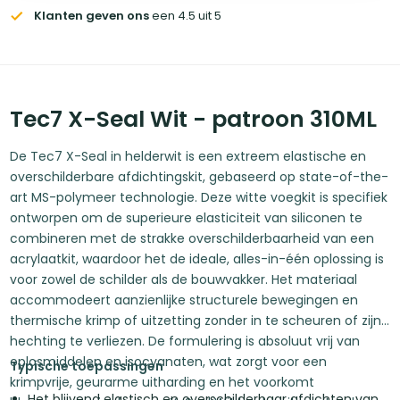
Klanten geven ons
een 4.5 uit 5
Tec7 X-Seal Wit - patroon 310ML
De Tec7 X-Seal in helderwit is een extreem elastische en
overschilderbare afdichtingskit, gebaseerd op state-of-the-
art MS-polymeer technologie. Deze witte voegkit is specifiek
ontworpen om de superieure elasticiteit van siliconen te
combineren met de strakke overschilderbaarheid van een
acrylaatkit, waardoor het de ideale, alles-in-één oplossing is
voor zowel de schilder als de bouwvakker. Het materiaal
accommodeert aanzienlijke structurele bewegingen en
thermische krimp of uitzetting zonder in te scheuren of zijn
hechting te verliezen. De formulering is absoluut vrij van
oplosmiddelen en isocyanaten, wat zorgt voor een
Typische toepassingen
krimpvrije, geurarme uitharding en het voorkomt
Het blijvend elastisch en overschilderbaar afdichten van