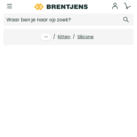
Ga naar hoofdinhoud
Tec7 X-Seal Wit - patroon 310ML
Log in voor prijzen
/
Kitten
/
Silicone