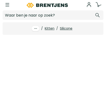
Ga naar hoofdinhoud
Tec7 XealPro Transparant - patroon 310ML
Log in voor prijzen
/
Kitten
/
Silicone