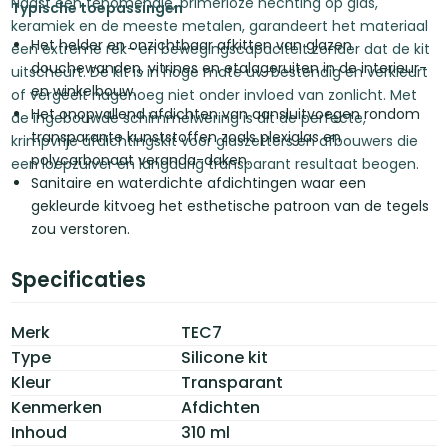
Naast een fenomenale, primerloze hechting op glas,
Typische toepassingen
keramiek en de meeste metalen, garandeert het materiaal
Het helder en onzichtbaar afkitten van glazen
een extreme rek- en bewegingscapaciteit zonder dat de kit
douchewanden, vitrines en etalageruiten in de interieur-
uitscheurt. De kit is in hoge mate uv-bestendig en verkleurt
en winkelbouw.
of vergeelt nagenoeg niet onder invloed van zonlicht. Met
Het onopvallend afdichten van aansluitvoegen rondom
de ingebouwde schimmelwering is dit de perfecte,
transparante kunststoffen zoals plexiglas en
krimpvrije afdichtingskit voor glaszetters en afbouwers die
polycarbonaat veranda-daken.
een loepzuiver en langdurig transparant resultaat beogen.
Sanitaire en waterdichte afdichtingen waar een
gekleurde kitvoeg het esthetische patroon van de tegels
zou verstoren.
Specificaties
Merk
TEC7
Type
Silicone kit
Kleur
Transparant
Kenmerken
Afdichten
Inhoud
310 ml