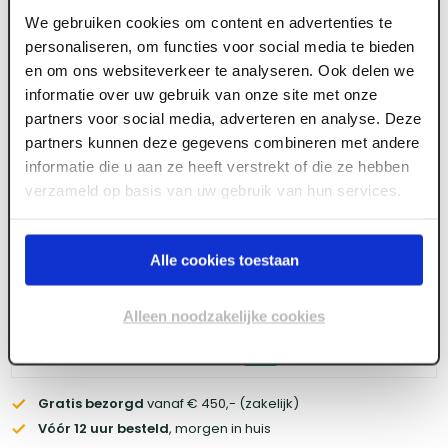
Tec7 XealPro Transparant - patroon 310ML
We gebruiken cookies om content en advertenties te
personaliseren, om functies voor social media te bieden
en om ons websiteverkeer te analyseren. Ook delen we
Meld je aan of maak een account aan om toegang
informatie over uw gebruik van onze site met onze
te krijgen tot de prijzen.
partners voor social media, adverteren en analyse. Deze
partners kunnen deze gegevens combineren met andere
informatie die u aan ze heeft verstrekt of die ze hebben
verzameld op basis van uw gebruik van hun services.
Log in voor prijzen
Alle cookies toestaan
Wil je de scherpste prijs? Meld je aan voor een
zakelijke
account
Alleen noodzakelijke cookies
Voorraad:
20
+
Gratis bezorgd
vanaf € 450,- (zakelijk)
Vóór 12 uur besteld
, morgen in huis