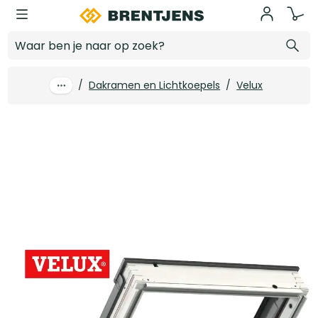
Ga naar hoofdinhoud
Velux Tuimelvenster GGL MK06 2070 - 780 x 1178, wit & veiligheidsglas
Log in voor prijzen
/
Dakramen en Lichtkoepels
/
Velux