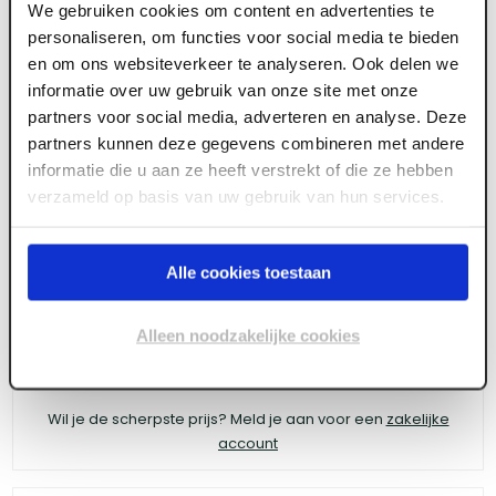
We gebruiken cookies om content en advertenties te
personaliseren, om functies voor social media te bieden
ART005704
en om ons websiteverkeer te analyseren. Ook delen we
informatie over uw gebruik van onze site met onze
Velux Tuimelvenster GGL MK06 2070 - 780 x
partners voor social media, adverteren en analyse. Deze
1178, wit & veiligheidsglas
partners kunnen deze gegevens combineren met andere
informatie die u aan ze heeft verstrekt of die ze hebben
verzameld op basis van uw gebruik van hun services.
Meld je aan of maak een account aan om toegang
te krijgen tot de prijzen.
Alle cookies toestaan
Alleen noodzakelijke cookies
Log in voor prijzen
Wil je de scherpste prijs? Meld je aan voor een
zakelijke
account