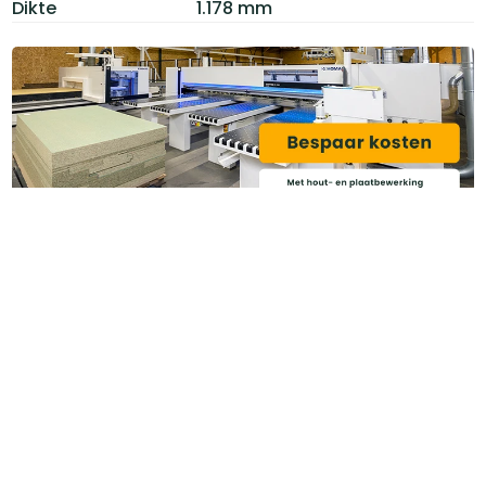
Dikte
1.178 mm
Categoriëen
Service & Info