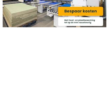
Categoriëen
Service & Info
Algemene voorwaarden
Privacy beleid
Disclaimer