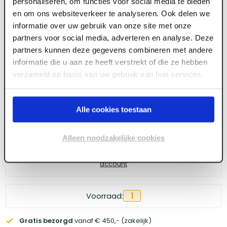
personaliseren, om functies voor social media te bieden
Vloerspaan SUPER PROF ECO 500x110 mm
en om ons websiteverkeer te analyseren. Ook delen we
RVS, dikte 1 mm
informatie over uw gebruik van onze site met onze
partners voor social media, adverteren en analyse. Deze
partners kunnen deze gegevens combineren met andere
informatie die u aan ze heeft verstrekt of die ze hebben
Meld je aan of maak een account aan om toegang
verzameld op basis van uw gebruik van hun services.
te krijgen tot de prijzen.
Alle cookies toestaan
Log in voor prijzen
Alleen noodzakelijke cookies
Wil je de scherpste prijs? Meld je aan voor een
zakelijke
account
Voorraad:
1
Gratis bezorgd
vanaf € 450,- (zakelijk)