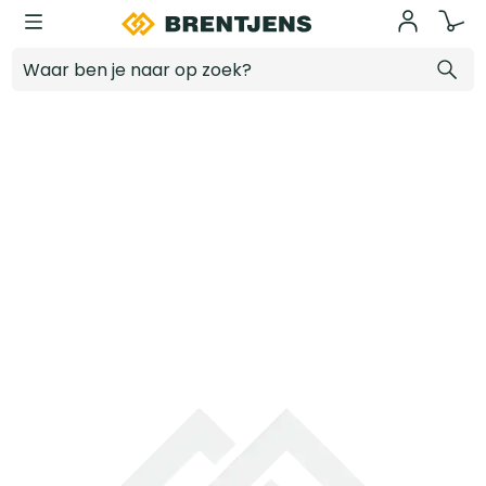
Ga naar hoofdinhoud
Vloerspaan SUPER PROF ECO 500x110 mm RVS, dikte 1 mm
Log in voor prijzen