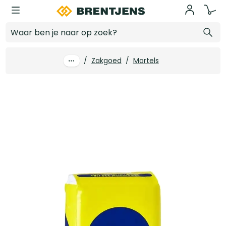
Ga naar hoofdinhoud
Weber Beamix Voegmortel 332-2735 UR+ donkergrijs zak 25 kg (42 zak/pal)
Log in voor prijzen
/
Zakgoed
/
Mortels