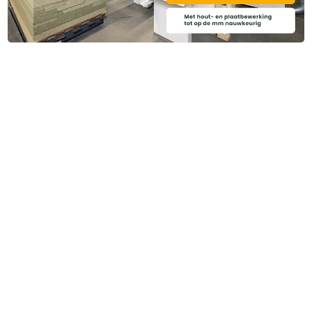
Categoriëen
Service & Info
Algemene voorwaarden
Privacy beleid
Disclaimer
Cookies
Copyright ©
2026
Brentjens Bouwproducten