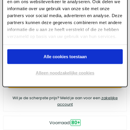
en om ons websiteverkeer te analyseren. Ook delen we
ART006566
informatie over uw gebruik van onze site met onze
Weber Beamix Voegmortel 332-2735 UR+
partners voor social media, adverteren en analyse. Deze
donkergrijs zak 25 kg (42 zak/pal)
partners kunnen deze gegevens combineren met andere
informatie die u aan ze heeft verstrekt of die ze hebben
verzameld op basis van uw gebruik van hun services.
Meld je aan of maak een account aan om toegang
te krijgen tot de prijzen.
Alle cookies toestaan
Alleen noodzakelijke cookies
Log in voor prijzen
Wil je de scherpste prijs? Meld je aan voor een
zakelijke
account
Voorraad:
80
+