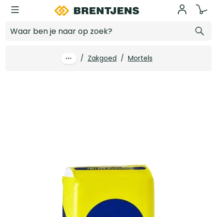
Ga naar hoofdinhoud
Weber Beamix Voegmortel 332-2771 UR+ gebroken wit zak 25 kg (42 zak/pal)
Log in voor prijzen
/
Zakgoed
/
Mortels