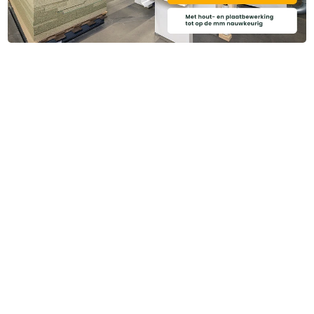
Categoriëen
Service & Info
Algemene voorwaarden
Privacy beleid
Disclaimer
Cookies
Copyright ©
2026
Brentjens Bouwproducten