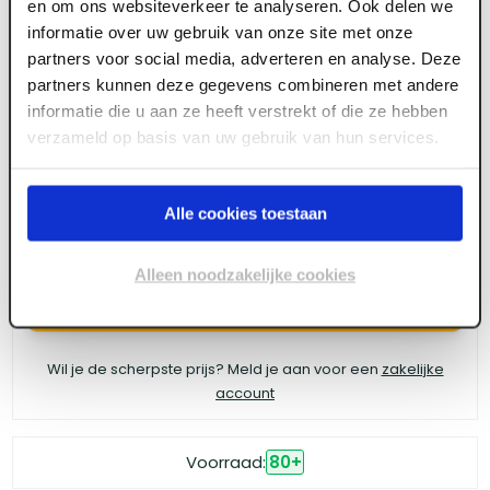
en om ons websiteverkeer te analyseren. Ook delen we
ART006569
informatie over uw gebruik van onze site met onze
Weber Beamix Voegmortel 332-2771 UR+
partners voor social media, adverteren en analyse. Deze
gebroken wit zak 25 kg (42 zak/pal)
partners kunnen deze gegevens combineren met andere
informatie die u aan ze heeft verstrekt of die ze hebben
verzameld op basis van uw gebruik van hun services.
Meld je aan of maak een account aan om toegang
te krijgen tot de prijzen.
Alle cookies toestaan
Alleen noodzakelijke cookies
Log in voor prijzen
Wil je de scherpste prijs? Meld je aan voor een
zakelijke
account
Voorraad:
80
+