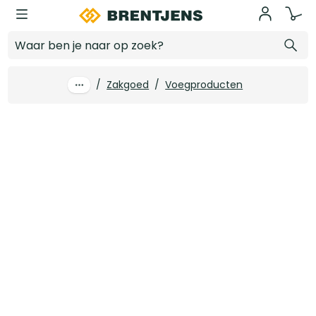
Ga naar hoofdinhoud
Weber Beamix Voegmortel 332-2773 UR+ grijs zak 25 kg (42 zak/pal)
Log in voor prijzen
/
Zakgoed
/
Voegproducten