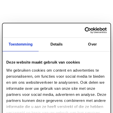
Toestemming
Details
Over
Deze website maakt gebruik van cookies
ART006090
We gebruiken cookies om content en advertenties te
Weber Beamix Voegmortel 332-2773 UR+ grijs
personaliseren, om functies voor social media te bieden
en om ons websiteverkeer te analyseren. Ook delen we
zak 25 kg (42 zak/pal)
informatie over uw gebruik van onze site met onze
partners voor social media, adverteren en analyse. Deze
partners kunnen deze gegevens combineren met andere
Meld je aan of maak een account aan om toegang
informatie die u aan ze heeft verstrekt of die ze hebben
te krijgen tot de prijzen.
verzameld op basis van uw gebruik van hun services.