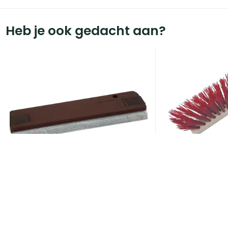
Heb je ook gedacht aan?
ART002407
Voegbezem Sup
Voorraad:
5
ART002225
Voegkam Super Prof kunststof
270 mm met voeggaas