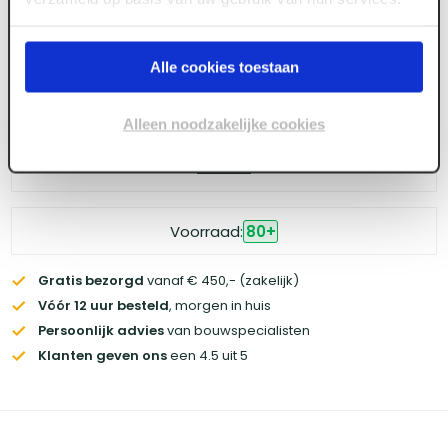
Alle cookies toestaan
Log in voor prijzen
Alleen noodzakelijke cookies
Wil je de scherpste prijs? Meld je aan voor een
zakelijke
account
Voorraad:
80
+
Gratis bezorgd
vanaf € 450,- (zakelijk)
Vóór 12 uur besteld
, morgen in huis
Persoonlijk advies
van bouwspecialisten
Klanten geven ons
een 4.5 uit 5