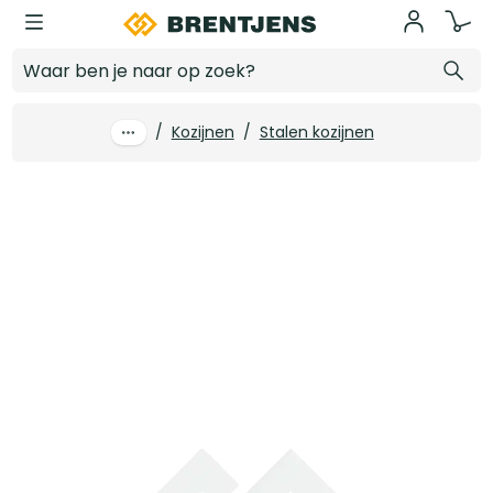
Ga naar hoofdinhoud
Xinnix X5-0930.75 rail schuifdeursysteem
Log in voor prijzen
/
Kozijnen
/
Stalen kozijnen