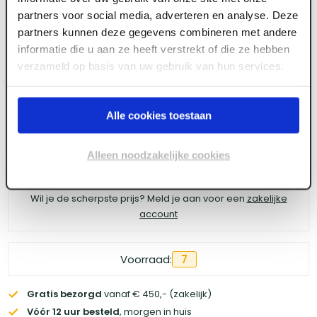
Xinnix X5-0930.75 rail schuifdeursysteem
partners voor social media, adverteren en analyse. Deze
partners kunnen deze gegevens combineren met andere
informatie die u aan ze heeft verstrekt of die ze hebben
verzameld op basis van uw gebruik van hun services.
Meld je aan of maak een account aan om toegang
te krijgen tot de prijzen.
Alle cookies toestaan
Alleen noodzakelijke cookies
Log in voor prijzen
Wil je de scherpste prijs? Meld je aan voor een
zakelijke
account
Voorraad:
7
Gratis bezorgd
vanaf € 450,- (zakelijk)
Vóór 12 uur besteld
, morgen in huis