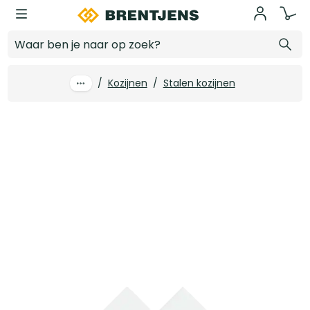
Ga naar hoofdinhoud
Xinnix X5D32-2315 staanders schuifdeursysteem
Log in voor prijzen
/
Kozijnen
/
Stalen kozijnen