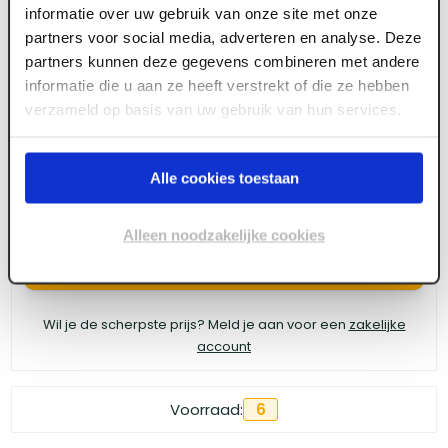
informatie over uw gebruik van onze site met onze
Xinnix X5D32-2315 staanders
partners voor social media, adverteren en analyse. Deze
partners kunnen deze gegevens combineren met andere
schuifdeursysteem
informatie die u aan ze heeft verstrekt of die ze hebben
verzameld op basis van uw gebruik van hun services.
Meld je aan of maak een account aan om toegang
te krijgen tot de prijzen.
Alle cookies toestaan
Alleen noodzakelijke cookies
Log in voor prijzen
Wil je de scherpste prijs? Meld je aan voor een
zakelijke
account
Voorraad:
6