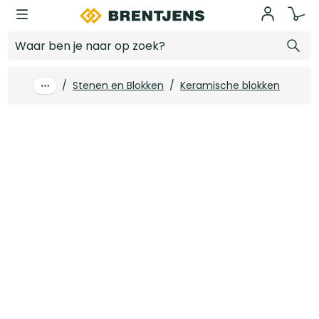
Ga naar hoofdinhoud
Poriso Stuc S100/140 H+D 240 x 100 x 140 mm (214 st/pal)
Log in voor prijzen
/
Stenen en Blokken
/
Keramische blokken