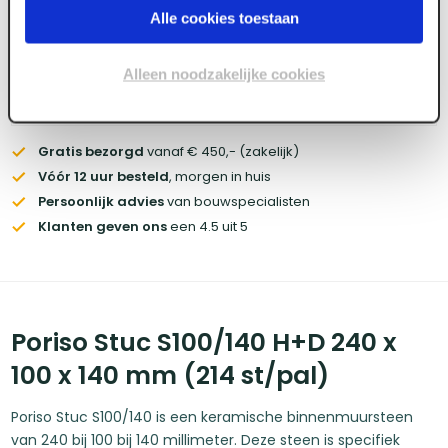
Wil je de scherpste prijs? Meld je aan voor een
zakelijke
Alle cookies toestaan
account
Alleen noodzakelijke cookies
Voorraad:
800
+
Gratis bezorgd
vanaf € 450,- (zakelijk)
Vóór 12 uur besteld
, morgen in huis
Persoonlijk advies
van bouwspecialisten
Klanten geven ons
een 4.5 uit 5
Poriso Stuc S100/140 H+D 240 x
100 x 140 mm (214 st/pal)
Poriso Stuc S100/140 is een keramische binnenmuursteen
van 240 bij 100 bij 140 millimeter. Deze steen is specifiek