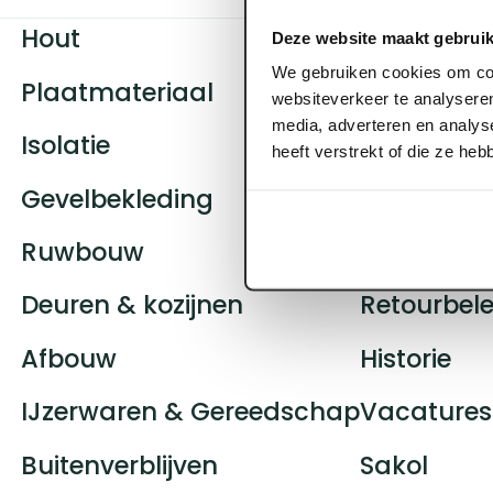
Hout
Contact
Deze website maakt gebruik
We gebruiken cookies om con
Plaatmateriaal
Klantenser
websiteverkeer te analyseren
media, adverteren en analys
Isolatie
Openingst
heeft verstrekt of die ze he
Gevelbekleding
Showroom
Ruwbouw
Logistiek
Deuren & kozijnen
Retourbele
Afbouw
Historie
IJzerwaren & Gereedschap
Vacatures
Buitenverblijven
Sakol