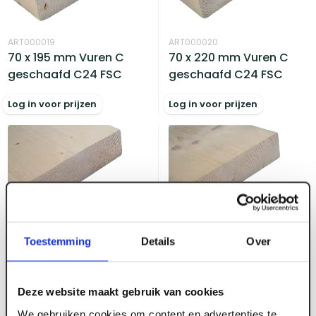
ART000019
ART000020
70 x 195 mm Vuren C
70 x 220 mm Vuren C
geschaafd C24 FSC
geschaafd C24 FSC
Log in voor prijzen
Log in voor prijzen
ART000021
Toestemming
Details
Over
ART000022
70 x 245 mm Vuren C
70 x 270 mm Vuren C
geschaafd C24 FSC
geschaafd C24 lange
lengte FSC
Deze website maakt gebruik van cookies
We gebruiken cookies om content en advertenties te