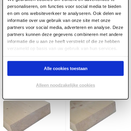
Log in voor prijzen
Log in voor prijzen
personaliseren, om functies voor social media te bieden
en om ons websiteverkeer te analyseren. Ook delen we
informatie over uw gebruik van onze site met onze
partners voor social media, adverteren en analyse. Deze
partners kunnen deze gegevens combineren met andere
informatie die u aan ze heeft verstrekt of die ze hebben
verzameld op basis van uw gebruik van hun services.
ART000023
ART000024
95 x 195 mm Vuren C
95 x 220 mm Vuren C
geschaafd C24 FSC
Alle cookies toestaan
geschaafd C24 lange
lengte FSC
Alleen noodzakelijke cookies
Log in voor prijzen
Log in voor prijzen