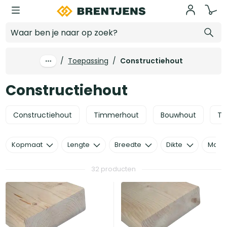
Ga naar hoofdinhoud
Constructiehout
/
Toepassing
/
Constructiehout
Constructiehout
Constructiehout
Timmerhout
Bouwhout
Tu
Kopmaat
Lengte
Breedte
Dikte
Mater
32 producten