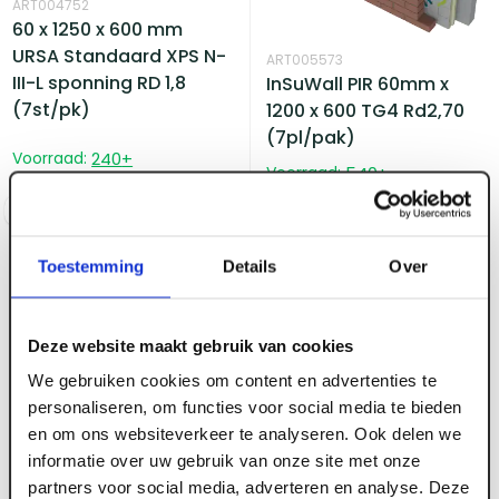
ART004752
60 x 1250 x 600 mm
URSA Standaard XPS N-
ART005573
III-L sponning RD 1,8
InSuWall PIR 60mm x
(7st/pk)
1200 x 600 TG4 Rd2,70
(7pl/pak)
Voorraad:
240
+
Voorraad:
540
+
Log in voor prijzen
Log in voor prijzen
Toestemming
Details
Over
Deze website maakt gebruik van cookies
We gebruiken cookies om content en advertenties te
personaliseren, om functies voor social media te bieden
en om ons websiteverkeer te analyseren. Ook delen we
informatie over uw gebruik van onze site met onze
partners voor social media, adverteren en analyse. Deze
ART001435
ART005575