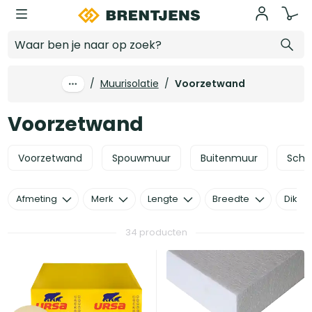
Ga naar hoofdinhoud
Voorzetwand
/
Muurisolatie
/
Voorzetwand
Voorzetwand
Voorzetwand
Spouwmuur
Buitenmuur
Sche
Afmeting
Merk
Lengte
Breedte
Dikte
34 producten