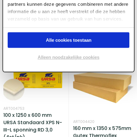
80 mm x 1350 x 575
partners kunnen deze gegevens combineren met andere
InSuWall PIR 90mm x
Gutex Thermoflex
informatie die u aan ze heeft verstrekt of die ze hebben
1200 x 600 TG4 Rd4,05
houtwol Rd 2.20 (6
verzameld op basis van uw gebruik van hun services.
(5pl/pak)
st/pk)
Voorraad:
90
+
Voorraad:
280
+
Alle cookies toestaan
Log in voor prijzen
Log in voor prijzen
Alleen noodzakelijke cookies
ART004753
100 x 1250 x 600 mm
ART004420
URSA Standaard XPS N-
160 mm x 1350 x 575mm
III-L sponning RD 3,0
Gutex Thermoflex