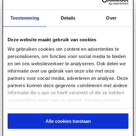
Toestemming
Details
Over
ART000470
12.5 mm x 2600 x 1200 Gipsplaat Novlam AK
Deze website maakt gebruik van cookies
4Z
We gebruiken cookies om content en advertenties te
personaliseren, om functies voor social media te bieden
en om ons websiteverkeer te analyseren. Ook delen we
informatie over uw gebruik van onze site met onze
Meld je aan of maak een account aan om toegang
partners voor social media, adverteren en analyse. Deze
te krijgen tot de prijzen.
partners kunnen deze gegevens combineren met andere
informatie die u aan ze heeft verstrekt of die ze hebben
verzameld op basis van uw gebruik van hun services.
Log in voor prijzen
Alle cookies toestaan
Wil je de scherpste prijs? Meld je aan voor een
zakelijke
account