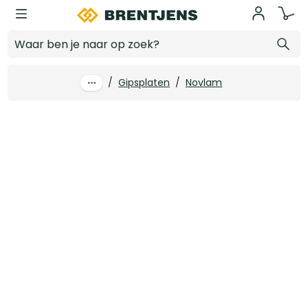
Ga naar hoofdinhoud
12.5 mm x 2600 x 1200 Gipsplaat Novlam AK 4Z
Log in voor prijzen
/
Gipsplaten
/
Novlam