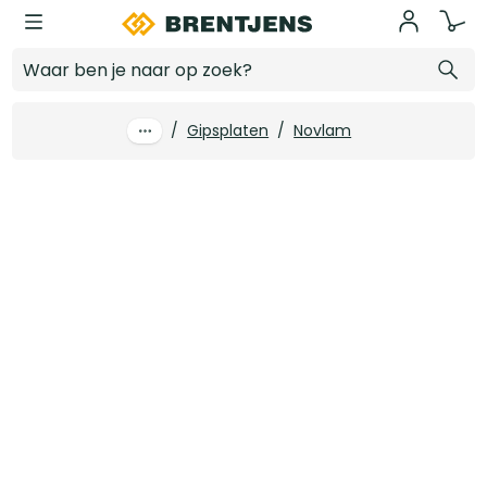
Ga naar hoofdinhoud
15 mm x 3000 x 1200 Gipsplaat Novlam AK
Log in voor prijzen
/
Gipsplaten
/
Novlam