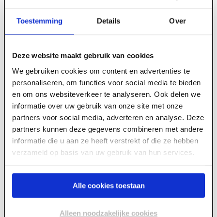
Toestemming
Details
Over
ART000474
15 mm x 3000 x 1200 Gipsplaat Novlam AK
Deze website maakt gebruik van cookies
We gebruiken cookies om content en advertenties te
personaliseren, om functies voor social media te bieden
Meld je aan of maak een account aan om toegang
en om ons websiteverkeer te analyseren. Ook delen we
te krijgen tot de prijzen.
informatie over uw gebruik van onze site met onze
partners voor social media, adverteren en analyse. Deze
partners kunnen deze gegevens combineren met andere
informatie die u aan ze heeft verstrekt of die ze hebben
Log in voor prijzen
verzameld op basis van uw gebruik van hun services.
Wil je de scherpste prijs? Meld je aan voor een
zakelijke
Alle cookies toestaan
account
Alleen noodzakelijke cookies