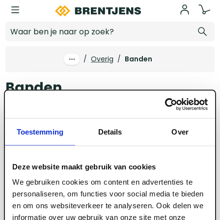
Ga naar hoofdinhoud
Banden
/
Overig
/
Banden
Banden
Achterhout
Banden
Reinigingsmiddelen
Ta
Toestemming
Details
Over
Alle filters
geen producten
Deze website maakt gebruik van cookies
We gebruiken cookies om content en advertenties te
We konden geen resultaten vinden
personaliseren, om functies voor social media te bieden
en om ons websiteverkeer te analyseren. Ook delen we
informatie over uw gebruik van onze site met onze