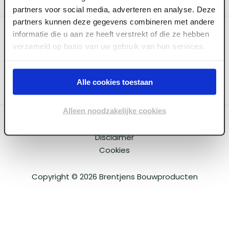
partners voor social media, adverteren en analyse. Deze
partners kunnen deze gegevens combineren met andere
Categoriëen
informatie die u aan ze heeft verstrekt of die ze hebben
verzameld op basis van uw gebruik van hun services.
Service & Info
Alle cookies toestaan
Alleen noodzakelijke cookies
Algemene voorwaarden
Privacy beleid
Disclaimer
Cookies
Copyright ©
2026
Brentjens Bouwproducten