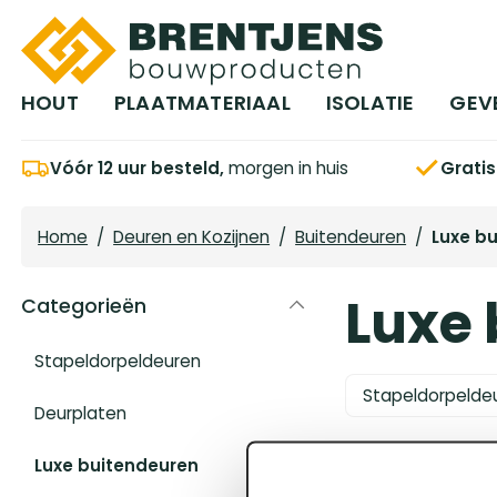
Ga naar hoofdinhoud
HOUT
PLAATMATERIAAL
ISOLATIE
GEV
Vóór 12 uur besteld,
morgen in huis
Grati
Home
/
Deuren en Kozijnen
/
Buitendeuren
/
Luxe b
Luxe
Categorieën
Stapeldorpeldeuren
Stapeldorpelde
Deurplaten
Luxe buitendeuren