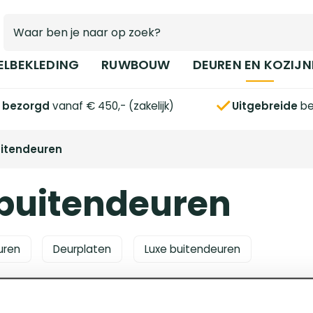
ELBEKLEDING
RUWBOUW
DEUREN EN KOZIJN
s bezorgd
vanaf € 450,- (zakelijk)
Uitgebreide
be
uitendeuren
 buitendeuren
uren
Deurplaten
Luxe buitendeuren
geen producten