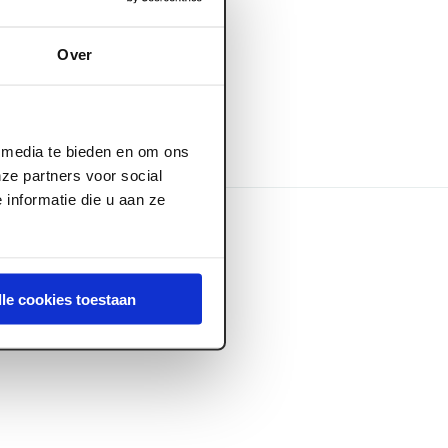
en vinden
Over
l media te bieden en om ons
ze partners voor social
informatie die u aan ze
lle cookies toestaan