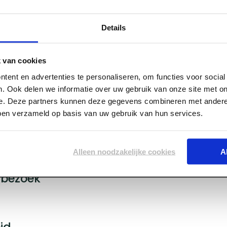
We konden geen resultat
Details
 van cookies
tent en advertenties te personaliseren, om functies voor socia
. Ook delen we informatie over uw gebruik van onze site met on
e. Deze partners kunnen deze gegevens combineren met andere 
bben verzameld op basis van uw gebruik van hun services.
vice
ijden
Alleen noodzakelijke cookies
A
bezoek