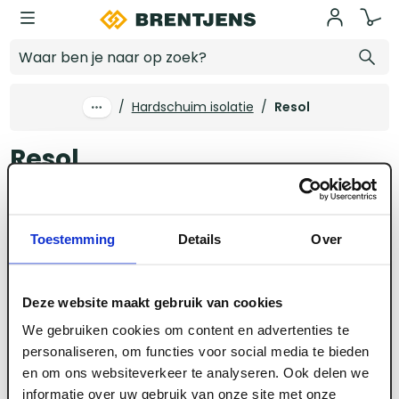
Ga naar hoofdinhoud
Resol
/
Hardschuim isolatie
/
Resol
Resol
EPS
XPS
PIR
Resol
Toestemming
Details
Over
Alle filters
geen producten
Deze website maakt gebruik van cookies
We gebruiken cookies om content en advertenties te
We konden geen resultaten vinden
personaliseren, om functies voor social media te bieden
en om ons websiteverkeer te analyseren. Ook delen we
informatie over uw gebruik van onze site met onze