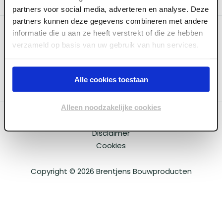
partners voor social media, adverteren en analyse. Deze
partners kunnen deze gegevens combineren met andere
Categoriëen
informatie die u aan ze heeft verstrekt of die ze hebben
verzameld op basis van uw gebruik van hun services.
Service & Info
Alle cookies toestaan
Alleen noodzakelijke cookies
Algemene voorwaarden
Privacy beleid
Disclaimer
Cookies
Copyright ©
2026
Brentjens Bouwproducten