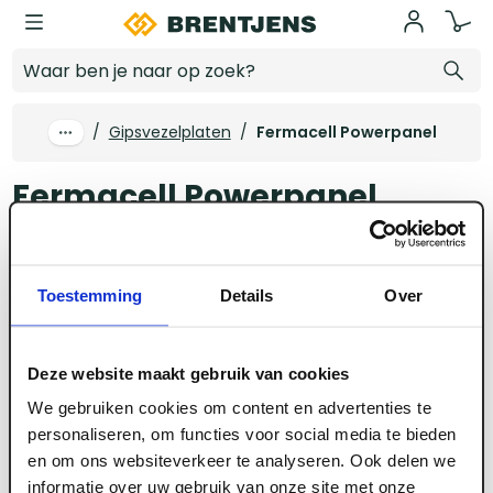
Ga naar hoofdinhoud
Fermacell Powerpanel
/
Gipsvezelplaten
/
Fermacell Powerpanel
Fermacell Powerpanel
Fermacell
Fermacell Powerpanel
Fermacell vloe
Toestemming
Details
Over
Alle filters
geen producten
Deze website maakt gebruik van cookies
We gebruiken cookies om content en advertenties te
We konden geen resultaten vinden
personaliseren, om functies voor social media te bieden
en om ons websiteverkeer te analyseren. Ook delen we
informatie over uw gebruik van onze site met onze