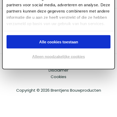
partners voor social media, adverteren en analyse. Deze
partners kunnen deze gegevens combineren met andere
Categoriëen
informatie die u aan ze heeft verstrekt of die ze hebben
verzameld op basis van uw gebruik van hun services.
Service & Info
Alle cookies toestaan
Alleen noodzakelijke cookies
Algemene voorwaarden
Privacy beleid
Disclaimer
Cookies
Copyright ©
2026
Brentjens Bouwproducten