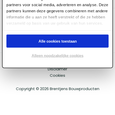
partners voor social media, adverteren en analyse. Deze
partners kunnen deze gegevens combineren met andere
Categoriëen
informatie die u aan ze heeft verstrekt of die ze hebben
verzameld op basis van uw gebruik van hun services.
Service & Info
Alle cookies toestaan
Alleen noodzakelijke cookies
Algemene voorwaarden
Privacy beleid
Disclaimer
Cookies
Copyright ©
2026
Brentjens Bouwproducten