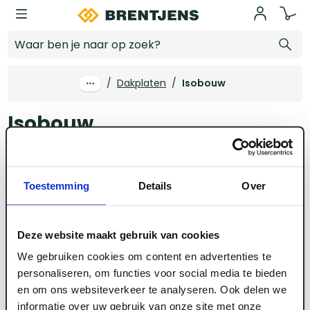
Ga naar hoofdinhoud
Isobouw
/
Dakplaten
/
Isobouw
Isobouw
Nieuwbouw
Renovatie
Unilin
Unidek
Is
Toestemming
Details
Over
Alle filters
geen producten
Deze website maakt gebruik van cookies
We gebruiken cookies om content en advertenties te
We konden geen resultaten vinden
personaliseren, om functies voor social media te bieden
en om ons websiteverkeer te analyseren. Ook delen we
informatie over uw gebruik van onze site met onze