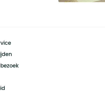
vice
ijden
bezoek
id