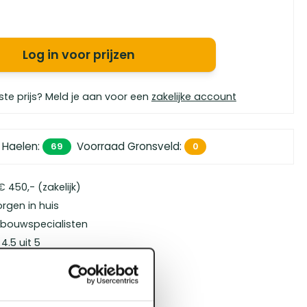
Log in voor prijzen
ste prijs? Meld je aan voor een
zakelijke account
 Haelen
:
Voorraad Gronsveld
:
69
0
 450,- (zakelijk)
orgen in huis
bouwspecialisten
4.5 uit 5