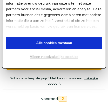
informatie over uw gebruik van onze site met onze
Kogelpaumelle hamb gegalv rnd 89 x 127 x 3
partners voor social media, adverteren en analyse. Deze
partners kunnen deze gegevens combineren met andere
mm
informatie die u aan ze heeft verstrekt of die ze hebben
verzameld op basis van uw gebruik van hun services.
Meld je aan of maak een account aan om toegang
te krijgen tot de prijzen.
Alle cookies toestaan
Alleen noodzakelijke cookies
Log in voor prijzen
Wil je de scherpste prijs? Meld je aan voor een
zakelijke
account
Voorraad:
2