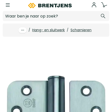
Ga naar hoofdinhoud
Kogelpaumelle hamb gegalv rnd 89 x 127 x 3 mm
Log in voor prijzen
/
Hang- en sluitwerk
/
Scharnieren