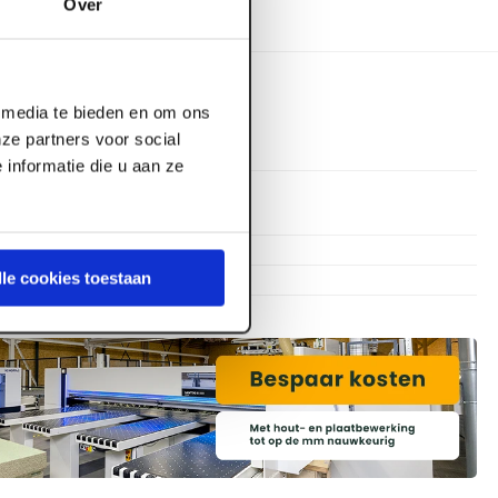
Over
l media te bieden en om ons
ze partners voor social
informatie die u aan ze
600 mm
600 mm
20 mm
lle cookies toestaan