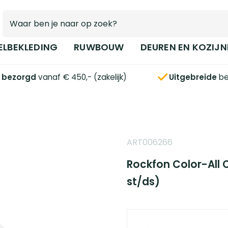
ELBEKLEDING
RUWBOUW
DEUREN EN KOZIJN
s bezorgd
vanaf € 450,- (zakelijk)
Uitgebreide
be
ART006266
Rockfon Color-All 
st/ds)