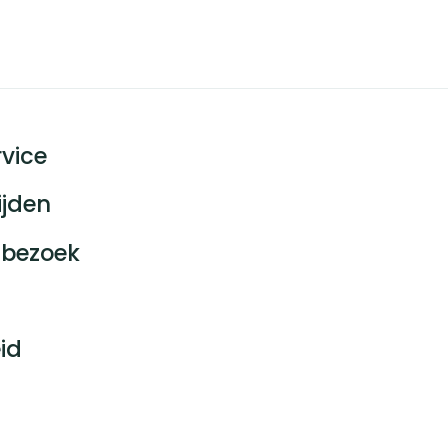
vice
ijden
bezoek
id