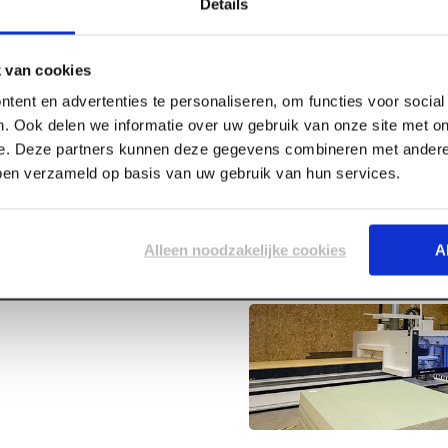
Details
 van cookies
tent en advertenties te personaliseren, om functies voor socia
Specificaties
600 x 600 x
. Ook delen we informatie over uw gebruik van onze site met on
e. Deze partners kunnen deze gegevens combineren met andere 
bben verzameld op basis van uw gebruik van hun services.
Lengte
Breedte
Dikte
Alleen noodzakelijke cookies
A